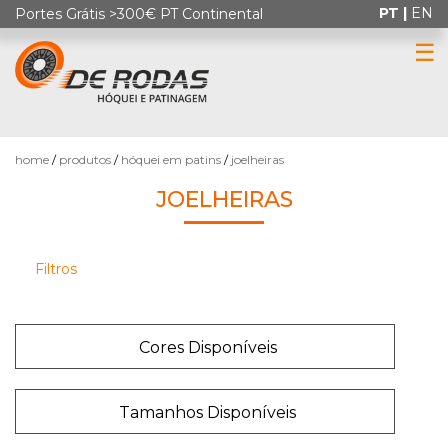
PT |
EN
Portes Grátis >300€ PT Continental
☰
Ordenar
0
por
home
produtos
hóquei em patins
joelheiras
JOELHEIRAS
Produtos
Filtros
por
HÓQUEI
Página:
EM
Cores Disponíveis
PATINS
Tamanhos Disponíveis
PATINAGEM