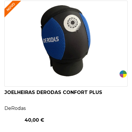
PATINAGEM
NO
GELO
PROMOÇÕES
LINHA
/
ROLLER
JOELHEIRAS DERODAS CONFORT PLUS
DERBY
DeRodas
SKATES
40,00 €