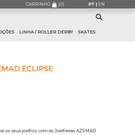
CARRINHO
(
0
)
PT |
EN
OÇÕES
LINHA / ROLLER DERBY
SKATES
EMAD ECLIPSE
ra os seus joelhos com as Joelheiras AZEMAD