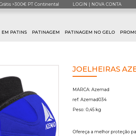
Grátis >300€ PT Continental
LOGIN
|
NOVA CONTA
 EM PATINS
PATINAGEM
PATINAGEM NO GELO
PROM
JOELHEIRAS AZ
MARCA: Azemad
ref: Azemad034
Peso: 0,45 kg
Ofereça a melhor proteção pa