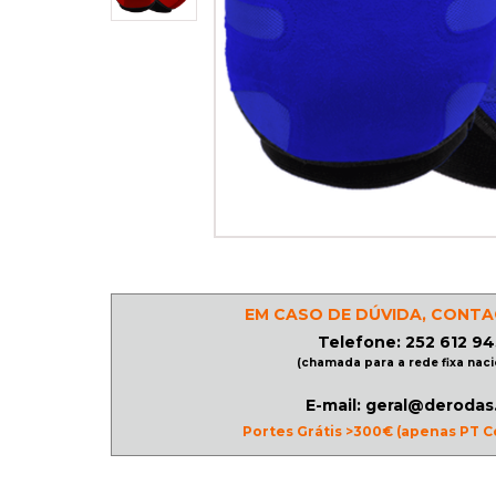
PATINAGEM
NO
GELO
PROMOÇÕES
LINHA
/
EM CASO DE DÚVIDA, CONTA
ROLLER
Telefone: 252 612 94
DERBY
(chamada para a rede fixa naci
E-mail: geral@derodas
Portes Grátis >300€ (apenas PT C
SKATES