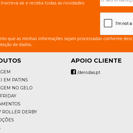
Inscreva-se e receba todas as novidades
eito que as minhas informações sejam processadas conforme desc
oteção de dados.
DUTOS
APOIO CLIENTE
AGEM
/derodas.pt
I EM PATINS
AGEM NO GELO
FRIDAY
AMENTOS
/ ROLLER DERBY
OÇÕES
S