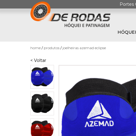
Portes 
HÓQUEI
0
home
produtos
joelheiras azemad eclipse
< Voltar
HÓQUEI
EM
PATINS
PATINAGEM