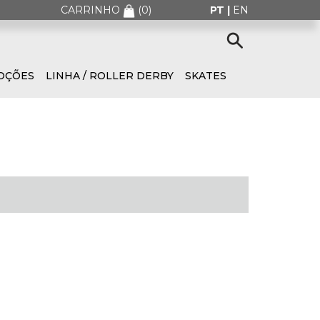
CARRINHO
(
0
)
PT |
EN
OÇÕES
LINHA / ROLLER DERBY
SKATES