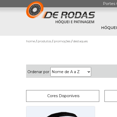
Portes 
HÓQUEI
0
home
produtos
promoções
destaques
Ordenar por
HÓQUEI
EM
PATINS
Cores Disponíveis
PATINAGEM