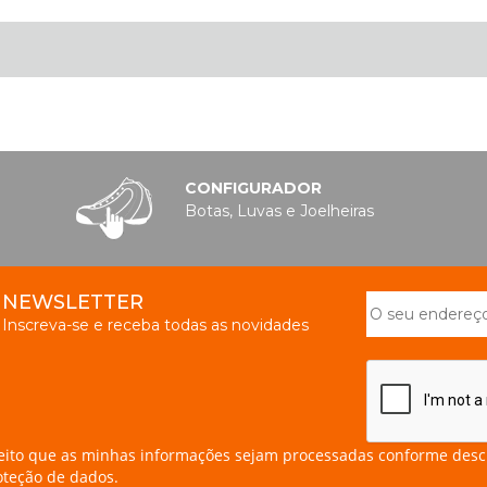
CONFIGURADOR
Botas, Luvas e Joelheiras
NEWSLETTER
Inscreva-se e receba todas as novidades
eito que as minhas informações sejam processadas conforme desc
oteção de dados.