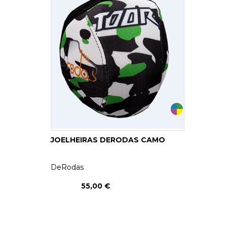
PATINAGEM
NO
GELO
PROMOÇÕES
LINHA
/
JOELHEIRAS DERODAS CAMO
ROLLER
DERBY
DeRodas
55,00 €
SKATES