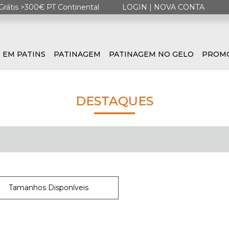
Grátis >300€ PT Continental
LOGIN
|
NOVA CONTA
 EM PATINS
PATINAGEM
PATINAGEM NO GELO
PROM
DESTAQUES
Tamanhos Disponíveis