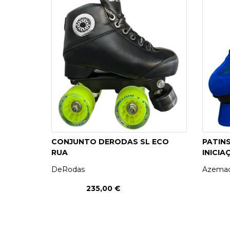
PATINAGEM
NO
GELO
PROMOÇÕES
LINHA
/
CONJUNTO DERODAS SL ECO
PATIN
RUA
INICIA
ROLLER
DERBY
DeRodas
Azema
235,00 €
SKATES