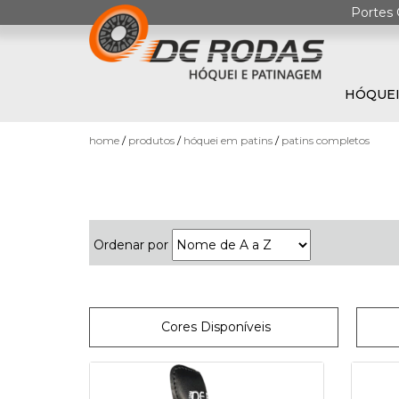
Portes 
HÓQUEI
0
home
produtos
hóquei em patins
patins completos
Ordenar por
HÓQUEI
EM
PATINS
Cores Disponíveis
PATINAGEM