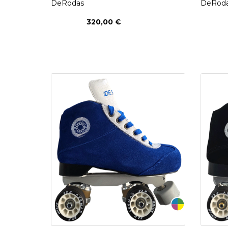
DeRodas
DeRod
320,00 €