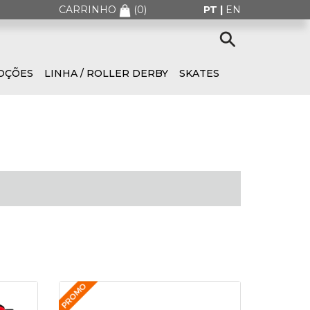
CARRINHO
(
0
)
PT |
EN
OÇÕES
LINHA / ROLLER DERBY
SKATES