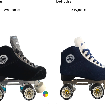
as
DeRodas
270,00 €
315,00 €