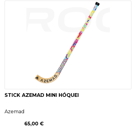
PATINAGEM
NO
GELO
PROMOÇÕES
LINHA
/
ROLLER
STICK AZEMAD MINI HÓQUEI
DERBY
Azemad
SKATES
65,00 €