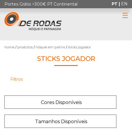
PT |
EN
Portes Grátis >300€ PT Continental
☰
Ordenar
0
por
home
produtos
hóquei em patins
sticks jogador
STICKS JOGADOR
Produtos
Filtros
por
HÓQUEI
Página:
EM
Cores Disponíveis
PATINS
Tamanhos Disponíveis
PATINAGEM