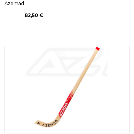
Azemad
82,50 €