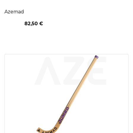
Azemad
82,50 €