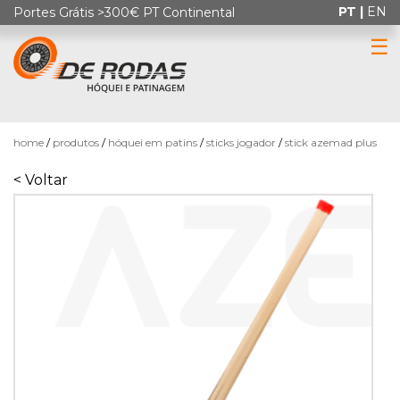
PT |
EN
Portes Grátis >300€ PT Continental
☰
0
home
produtos
hóquei em patins
sticks jogador
stick azemad plus
< Voltar
HÓQUEI
EM
PATINS
PATINAGEM