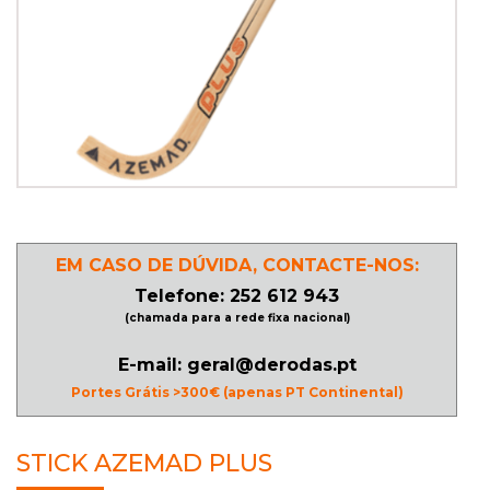
PATINAGEM
NO
GELO
PROMOÇÕES
EM CASO DE DÚVIDA, CONTACTE-NOS:
LINHA
Telefone: 252 612 943
/
(chamada para a rede fixa nacional)
ROLLER
DERBY
E-mail: geral@derodas.pt
Portes Grátis >300€ (apenas PT Continental)
SKATES
STICK AZEMAD PLUS