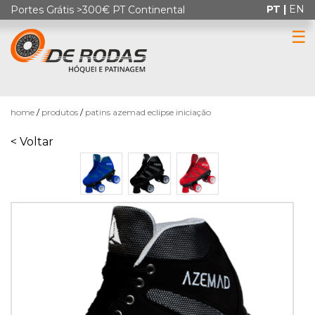
PT |
EN
Portes Grátis >300€ PT Continental
☰
0
home
produtos
patins azemad eclipse iniciação
< Voltar
HÓQUEI
EM
PATINS
PATINAGEM