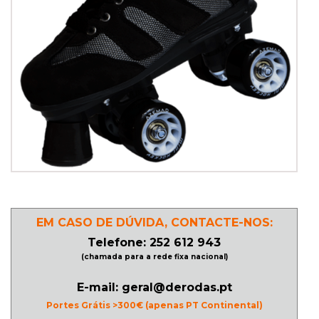
PATINAGEM
NO
GELO
PROMOÇÕES
LINHA
/
ROLLER
EM CASO DE DÚVIDA, CONTACTE-NOS:
DERBY
Telefone: 252 612 943
(chamada para a rede fixa nacional)
SKATES
E-mail: geral@derodas.pt
Portes Grátis >300€ (apenas PT Continental)