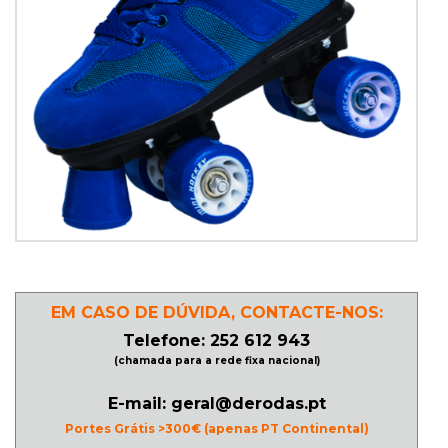
PATINAGEM
NO
GELO
PROMOÇÕES
LINHA
/
ROLLER
EM CASO DE DÚVIDA, CONTACTE-NOS:
DERBY
Telefone: 252 612 943
(chamada para a rede fixa nacional)
SKATES
E-mail: geral@derodas.pt
Portes Grátis >300€ (apenas PT Continental)