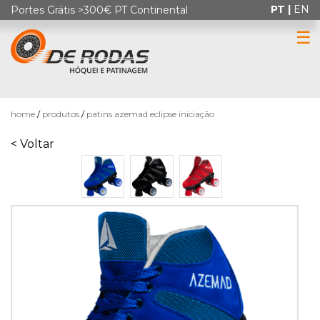
PT |
EN
Portes Grátis >300€ PT Continental
☰
0
home
produtos
patins azemad eclipse iniciação
< Voltar
HÓQUEI
EM
PATINS
PATINAGEM