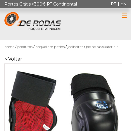
PT |
EN
Portes Grátis >300€ PT Continental
☰
0
home
produtos
hóquei em patins
joelheiras
joelheiras skater air
< Voltar
HÓQUEI
EM
PATINS
PATINAGEM