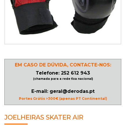
PATINAGEM
NO
GELO
PROMOÇÕES
EM CASO DE DÚVIDA, CONTACTE-NOS:
LINHA
Telefone: 252 612 943
/
(chamada para a rede fixa nacional)
ROLLER
E-mail: geral@derodas.pt
DERBY
Portes Grátis >300€ (apenas PT Continental)
SKATES
JOELHEIRAS SKATER AIR