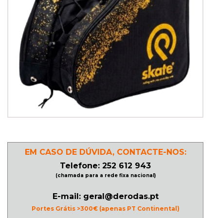
PATINAGEM
NO
GELO
PROMOÇÕES
LINHA
/
ROLLER
EM CASO DE DÚVIDA, CONTACTE-NOS:
DERBY
Telefone: 252 612 943
(chamada para a rede fixa nacional)
SKATES
E-mail: geral@derodas.pt
Portes Grátis >300€ (apenas PT Continental)