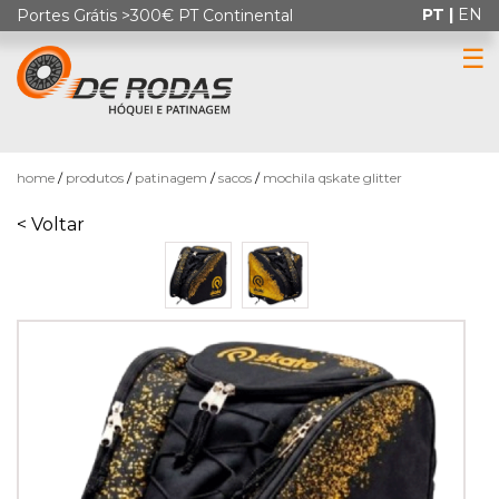
PT |
EN
Portes Grátis >300€ PT Continental
☰
0
home
produtos
patinagem
sacos
mochila qskate glitter
< Voltar
HÓQUEI
EM
PATINS
PATINAGEM