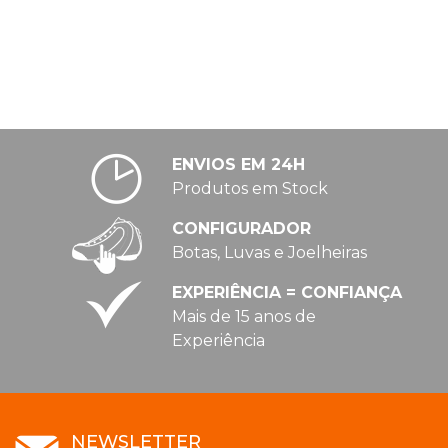
ENVIOS EM 24H
Produtos em Stock
CONFIGURADOR
Botas, Luvas e Joelheiras
EXPERIÊNCIA = CONFIANÇA
Mais de 15 anos de
Experiência
NEWSLETTER