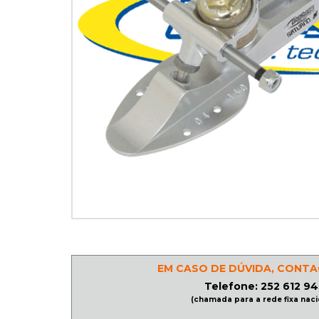
PATINAGEM
NO
GELO
PROMOÇÕES
LINHA
/
ROLLER
DERBY
EM CASO DE DÚVIDA, CONTA
SKATES
Telefone: 252 612 94
(chamada para a rede fixa naci