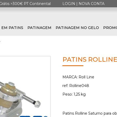
Grátis >300€ PT Continental
LOGIN
|
NOVA CONTA
 EM PATINS
PATINAGEM
PATINAGEM NO GELO
PROM
o
PATINS ROLLIN
MARCA: Roll Line
ref: Rolline048
Peso: 1,25 kg
Patins Rolline Saturno para o