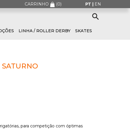
CARRINHO
(
0
)
PT |
EN
OÇÕES
LINHA / ROLLER DERBY
SKATES
E SATURNO
brigatórias, para competição com óptimas