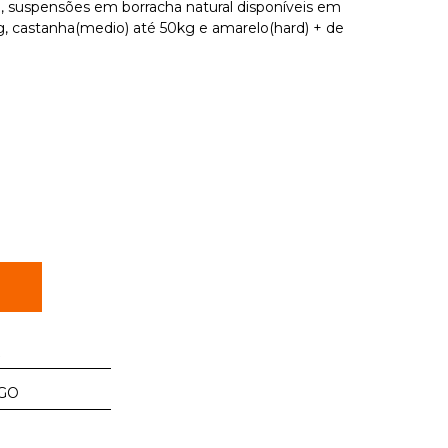
, suspensões em borracha natural disponíveis em
kg, castanha(medio) até 50kg e amarelo(hard) + de
R
GO