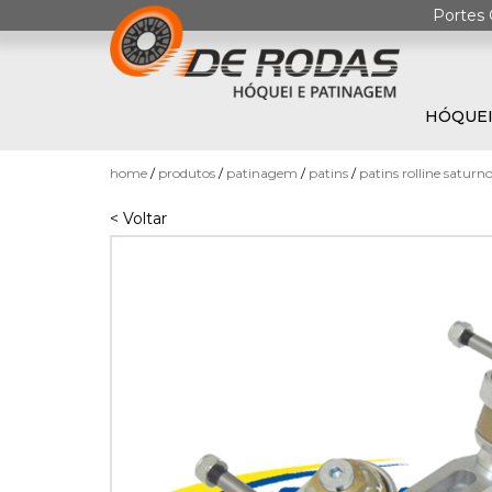
Portes 
HÓQUEI
0
home
produtos
patinagem
patins
patins rolline saturn
< Voltar
HÓQUEI
EM
PATINS
PATINAGEM