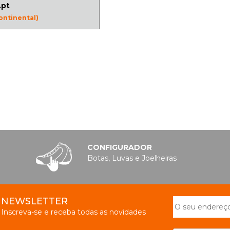
.pt
ontinental)
CONFIGURADOR
Botas, Luvas e Joelheiras
NEWSLETTER
Inscreva-se e receba todas as novidades