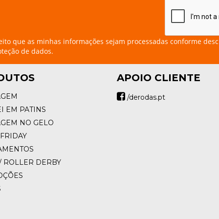
eito que as minhas informações sejam processadas conforme desc
oteção de dados.
DUTOS
APOIO CLIENTE
AGEM
/derodas.pt
I EM PATINS
AGEM NO GELO
FRIDAY
AMENTOS
/ ROLLER DERBY
OÇÕES
S