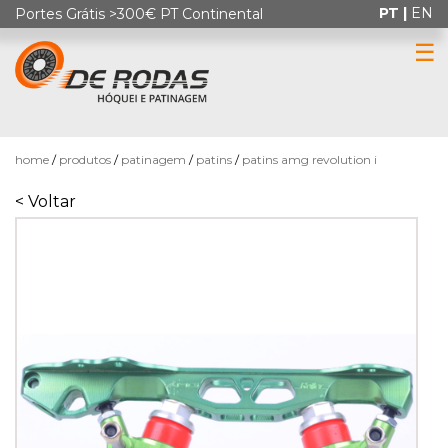
PT |
EN
Portes Grátis >300€ PT Continental
☰
0
home
produtos
patinagem
patins
patins amg revolution i
< Voltar
HÓQUEI
EM
PATINS
PATINAGEM