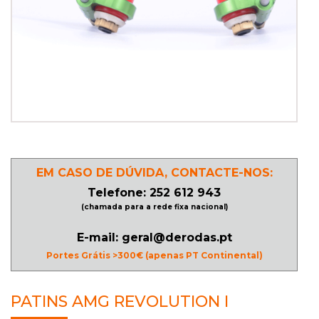
PATINAGEM
NO
GELO
PROMOÇÕES
EM CASO DE DÚVIDA, CONTACTE-NOS:
LINHA
Telefone: 252 612 943
/
(chamada para a rede fixa nacional)
ROLLER
DERBY
E-mail: geral@derodas.pt
Portes Grátis >300€ (apenas PT Continental)
SKATES
PATINS AMG REVOLUTION I