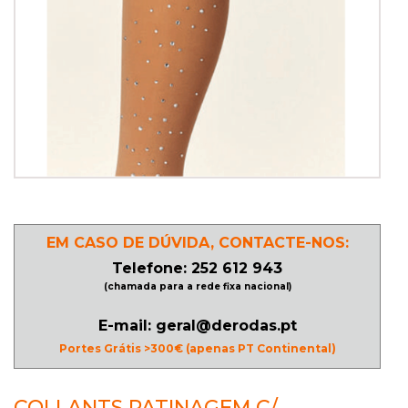
PATINAGEM
NO
GELO
PROMOÇÕES
LINHA
EM CASO DE DÚVIDA, CONTACTE-NOS:
/
Telefone: 252 612 943
ROLLER
(chamada para a rede fixa nacional)
DERBY
E-mail: geral@derodas.pt
Portes Grátis >300€ (apenas PT Continental)
SKATES
COLLANTS PATINAGEM C/