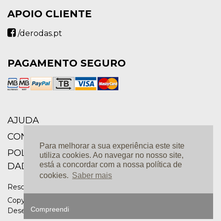
APOIO CLIENTE
/derodas.pt
PAGAMENTO SEGURO
AJUDA
CONDIÇÕES GERAIS
Para melhorar a sua experiência este site
POLÍTICA DE PRIVACIDADE E PROTEÇÃO DE
utiliza cookies. Ao navegar no nosso site,
está a concordar com a nossa política de
DADOS
cookies.
Saber mais
Resolução de Conflitos |
Livro de Reclamações Online |
Copyright 2019. Todos os direitos reservados. Design e
Compreendi
Desenvolvimento: Ⓒ
Linkage