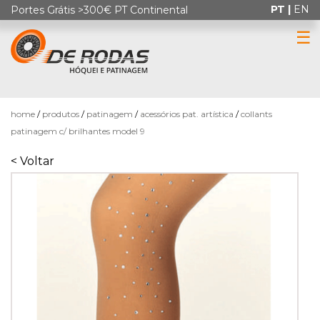
PT |
EN
Portes Grátis >300€ PT Continental
☰
0
home
produtos
patinagem
acessórios pat. artística
collants
patinagem c/ brilhantes model 9
< Voltar
HÓQUEI
EM
PATINS
PATINAGEM