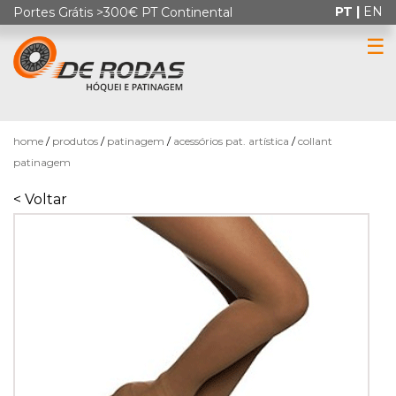
PT |
EN
Portes Grátis >300€ PT Continental
☰
0
home
produtos
patinagem
acessórios pat. artística
collant
patinagem
< Voltar
HÓQUEI
EM
PATINS
PATINAGEM