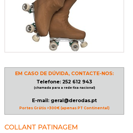
PATINAGEM
NO
GELO
PROMOÇÕES
LINHA
EM CASO DE DÚVIDA, CONTACTE-NOS:
/
Telefone: 252 612 943
(chamada para a rede fixa nacional)
ROLLER
DERBY
E-mail: geral@derodas.pt
Portes Grátis >300€ (apenas PT Continental)
SKATES
COLLANT PATINAGEM