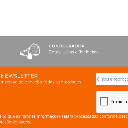
CONFIGURADOR
Botas, Luvas e Joelheiras
NEWSLETTER
Inscreva-se e receba todas as novidades
eito que as minhas informações sejam processadas conforme desc
oteção de dados.