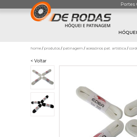
Portes 
HÓQUEI
0
home
produtos
patinagem
acessórios pat. artística
cord
< Voltar
HÓQUEI
EM
PATINS
PATINAGEM