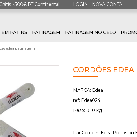
Grátis >300€ PT Continental
LOGIN
|
NOVA CONTA
 EM PATINS
PATINAGEM
PATINAGEM NO GELO
PROM
ões edea patinagem
CORDÕES EDEA
MARCA: Edea
ref: Edea024
Peso: 0,10 kg
Par Cordões Edea Pretos ou 