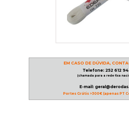
PATINAGEM
NO
GELO
PROMOÇÕES
EM CASO DE DÚVIDA, CONTA
Telefone: 252 612 94
LINHA
(chamada para a rede fixa naci
/
ROLLER
E-mail: geral@derodas
Portes Grátis >300€ (apenas PT C
DERBY
SKATES