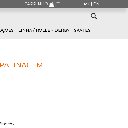
CARRINHO
(
0
)
PT |
EN
OÇÕES
LINHA / ROLLER DERBY
SKATES
 PATINAGEM
Brancos.