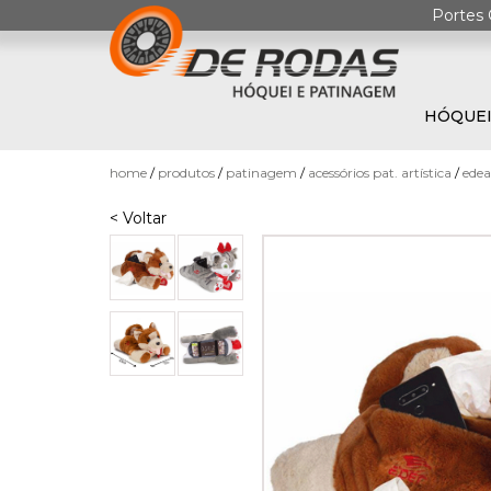
Portes 
HÓQUEI
0
home
produtos
patinagem
acessórios pat. artística
edea
< Voltar
HÓQUEI
EM
PATINS
PATINAGEM