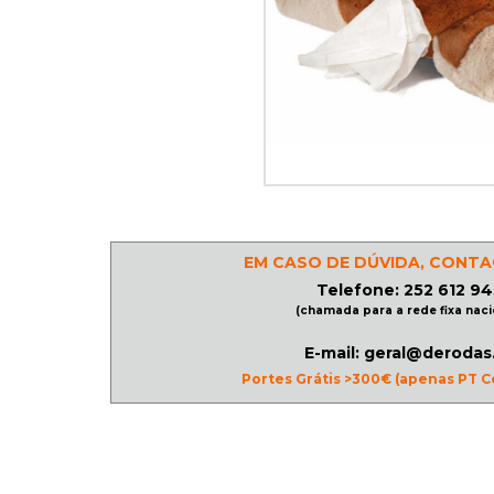
PATINAGEM
NO
GELO
PROMOÇÕES
EM CASO DE DÚVIDA, CONTA
LINHA
Telefone: 252 612 94
/
(chamada para a rede fixa naci
ROLLER
E-mail: geral@derodas
DERBY
Portes Grátis >300€ (apenas PT C
SKATES