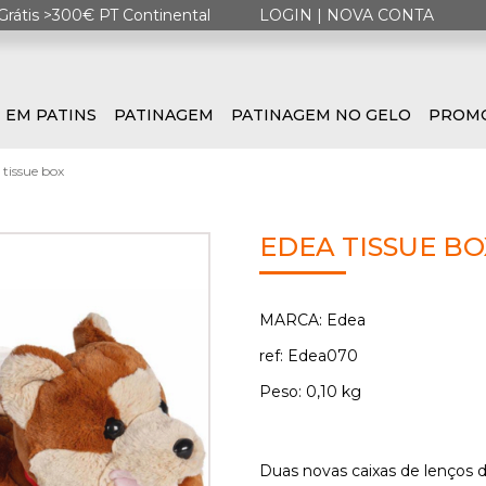
Grátis >300€ PT Continental
LOGIN
|
NOVA CONTA
 EM PATINS
PATINAGEM
PATINAGEM NO GELO
PROM
 tissue box
EDEA TISSUE BO
MARCA: Edea
ref: Edea070
Peso: 0,10 kg
Duas novas caixas de lenços d