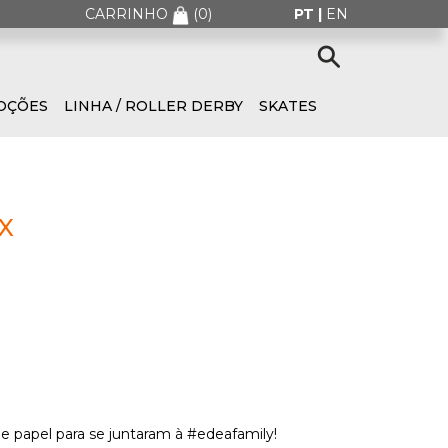
CARRINHO
(
0
)
PT |
EN
OÇÕES
LINHA / ROLLER DERBY
SKATES
X
e papel para se juntaram à #edeafamily!