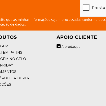
eito que as minhas informações sejam processadas conforme desc
oteção de dados.
DUTOS
APOIO CLIENTE
AGEM
/derodas.pt
I EM PATINS
AGEM NO GELO
FRIDAY
AMENTOS
/ ROLLER DERBY
OÇÕES
S