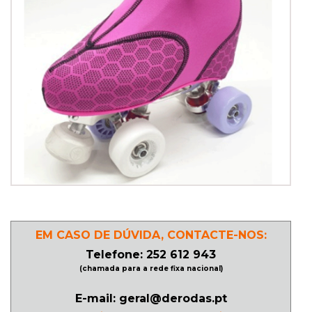
PATINAGEM
NO
GELO
PROMOÇÕES
LINHA
/
ROLLER
DERBY
EM CASO DE DÚVIDA, CONTACTE-NOS:
Telefone: 252 612 943
(chamada para a rede fixa nacional)
SKATES
E-mail: geral@derodas.pt