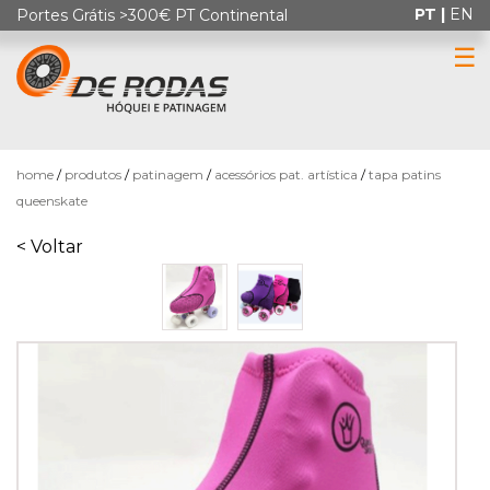
PT |
EN
Portes Grátis >300€ PT Continental
☰
0
home
produtos
patinagem
acessórios pat. artística
tapa patins
queenskate
< Voltar
HÓQUEI
EM
PATINS
PATINAGEM