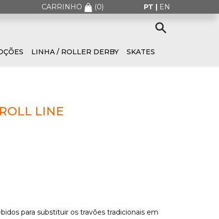
CARRINHO
(
0
)
PT |
EN
OÇÕES
LINHA / ROLLER DERBY
SKATES
ROLL LINE
idos para substituir os travões tradicionais em