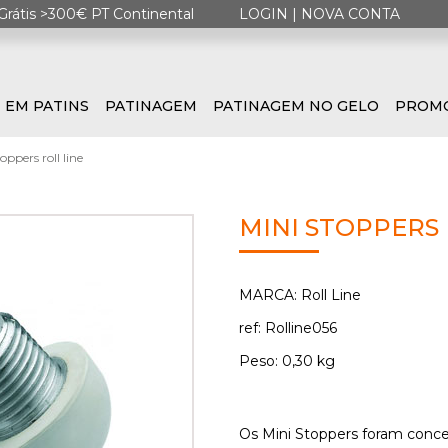
Grátis >300€ PT Continental
LOGIN
|
NOVA CONTA
 EM PATINS
PATINAGEM
PATINAGEM NO GELO
PROM
oppers roll line
MINI STOPPERS 
MARCA: Roll Line
ref: Rolline056
Peso: 0,30 kg
Os Mini Stoppers foram conceb