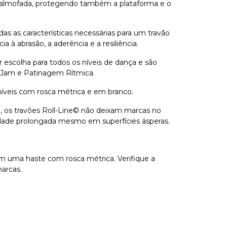
 almofada, protegendo também a plataforma e o
s as características necessárias para um travão
a à abrasão, a aderência e a resiliência.
 escolha para todos os níveis de dança e são
Jam e Patinagem Rítmica.
níveis com rosca métrica e em branco.
a, os travões Roll-Line© não deixam marcas no
dade prolongada mesmo em superfícies ásperas.
m uma haste com rosca métrica. Verifique a
arcas.