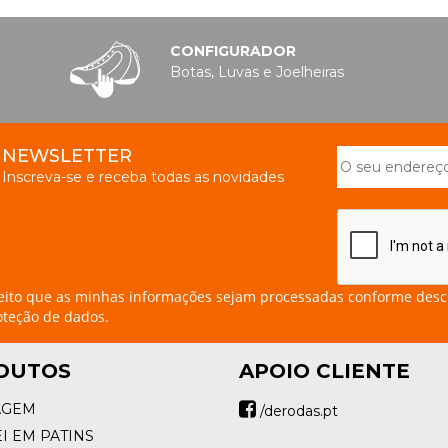
CONFIGURADOR
Botas, Luvas e Joelheiras
NEWSLETTER
Inscreva-se e receba todas as novidades
eito que as minhas informações sejam processadas conforme desc
oteção de dados.
DUTOS
APOIO CLIENTE
AGEM
/derodas.pt
I EM PATINS