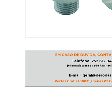
PATINAGEM
NO
GELO
PROMOÇÕES
EM CASO DE DÚVIDA, CONTA
Telefone: 252 612 94
LINHA
(chamada para a rede fixa naci
/
ROLLER
E-mail: geral@derodas
Portes Grátis >300€ (apenas PT C
DERBY
SKATES