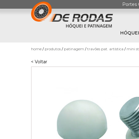
Portes 
HÓQUEI
0
home
produtos
patinagem
travões pat. artística
mini st
< Voltar
HÓQUEI
EM
PATINS
PATINAGEM