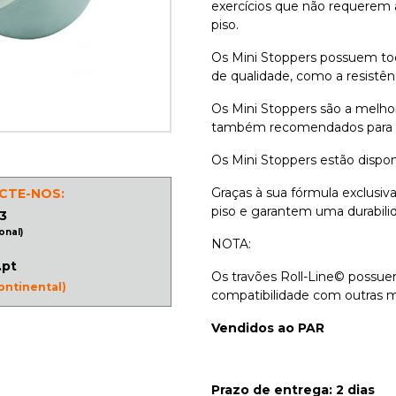
exercícios que não requerem
piso.
Os Mini Stoppers possuem toda
de qualidade, como a resistênci
Os Mini Stoppers são a melhor
também recomendados para 
Os Mini Stoppers estão dispo
Graças à sua fórmula exclusiv
CTE-NOS:
piso e garantem uma durabili
3
onal)
NOTA:
.pt
Os travões Roll-Line© possue
ontinental)
compatibilidade com outras m
Vendidos ao PAR
Prazo de entrega: 2 dias