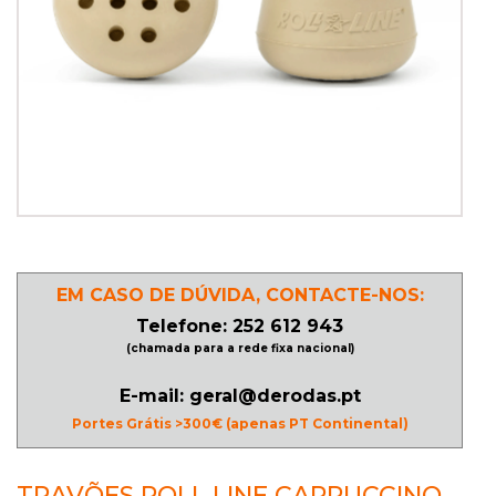
PATINAGEM
NO
GELO
PROMOÇÕES
LINHA
EM CASO DE DÚVIDA, CONTACTE-NOS:
/
Telefone: 252 612 943
ROLLER
(chamada para a rede fixa nacional)
DERBY
E-mail: geral@derodas.pt
Portes Grátis >300€ (apenas PT Continental)
SKATES
TRAVÕES ROLL LINE CAPPUCCINO