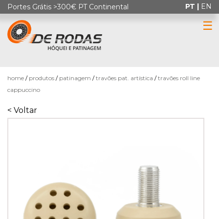
PT |
EN
Portes Grátis >300€ PT Continental
☰
0
home
produtos
patinagem
travões pat. artística
travões roll line
cappuccino
< Voltar
HÓQUEI
EM
PATINS
PATINAGEM