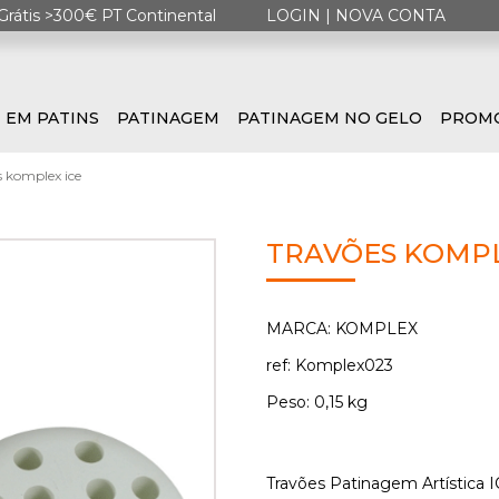
Grátis >300€ PT Continental
LOGIN
|
NOVA CONTA
 EM PATINS
PATINAGEM
PATINAGEM NO GELO
PROM
s komplex ice
TRAVÕES KOMPL
MARCA: KOMPLEX
ref: Komplex023
Peso: 0,15 kg
Travões Patinagem Artística IC