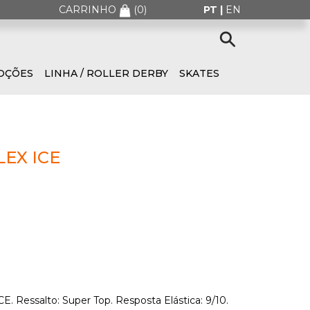
CARRINHO
(
0
)
PT |
EN
OÇÕES
LINHA / ROLLER DERBY
SKATES
EX ICE
E. Ressalto: Super Top. Resposta Elástica: 9/10.