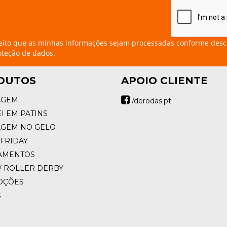
eito que as minhas informações sejam processadas conforme desc
oteção de dados.
DUTOS
APOIO CLIENTE
AGEM
/derodas.pt
I EM PATINS
AGEM NO GELO
FRIDAY
AMENTOS
/ ROLLER DERBY
OÇÕES
S