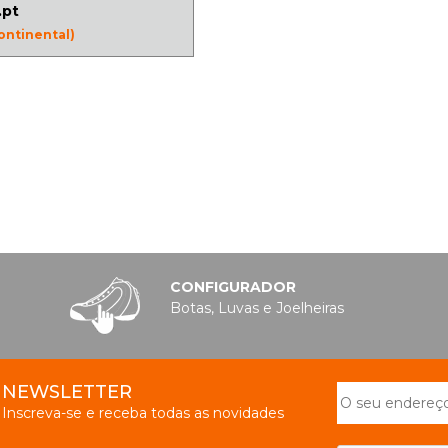
.pt
ontinental)
CONFIGURADOR
Botas, Luvas e Joelheiras
NEWSLETTER
Inscreva-se e receba todas as novidades