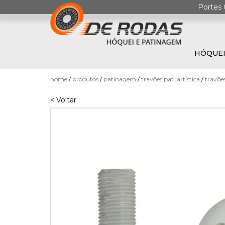
Portes 
HÓQUEI
0
home
produtos
patinagem
travões pat. artística
travõe
< Voltar
HÓQUEI
EM
PATINS
PATINAGEM