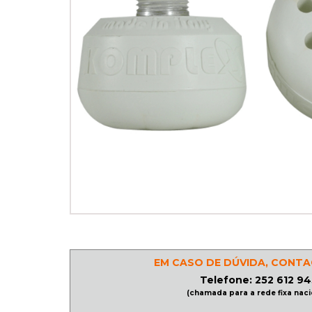
PATINAGEM
NO
GELO
PROMOÇÕES
LINHA
/
ROLLER
DERBY
EM CASO DE DÚVIDA, CONTA
SKATES
Telefone: 252 612 94
(chamada para a rede fixa naci