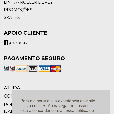
LINHA / ROLLER DERBY
PROMOÇÕES
SKATES
APOIO CLIENTE
/derodas.pt
PAGAMENTO SEGURO
AJUDA
CONDIÇÕES GERAIS
Para melhorar a sua experiência este site
POLÍTICA DE PRIVACIDADE E PROTEÇÃO DE
utiliza cookies. Ao navegar no nosso site,
está a concordar com a nossa política de
DADOS