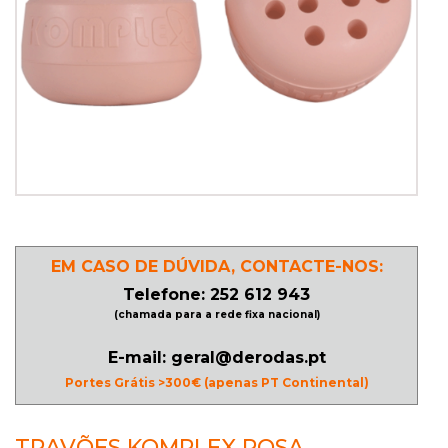
PATINAGEM
NO
GELO
PROMOÇÕES
LINHA
EM CASO DE DÚVIDA, CONTACTE-NOS:
/
Telefone: 252 612 943
ROLLER
(chamada para a rede fixa nacional)
DERBY
E-mail: geral@derodas.pt
Portes Grátis >300€ (apenas PT Continental)
SKATES
TRAVÕES KOMPLEX ROSA