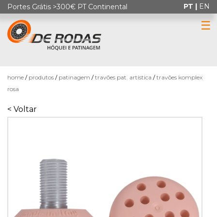
PT |
EN
Portes Grátis >300€ PT Continental
☰
0
home
produtos
patinagem
travões pat. artística
travões komplex
rosa
< Voltar
HÓQUEI
EM
PATINS
PATINAGEM