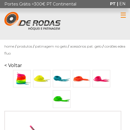
PT |
EN
Portes Grátis >300€ PT Continental
☰
0
home
produtos
patinagem no gelo
acessórios pat. gelo
cordões edea
fluo
< Voltar
HÓQUEI
EM
PATINS
PATINAGEM