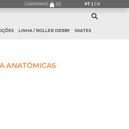
CARRINHO
(
0
)
PT |
EN
OÇÕES
LINHA / ROLLER DERBY
SKATES
EA ANATÓMICAS