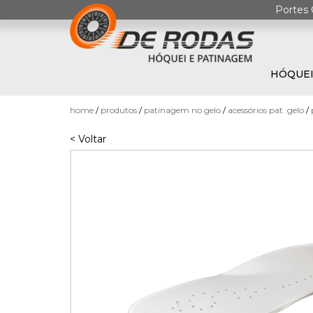
Portes 
HÓQUEI
0
home
produtos
patinagem no gelo
acessórios pat. gelo
< Voltar
HÓQUEI
EM
PATINS
PATINAGEM