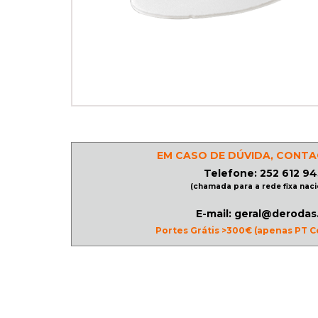
PATINAGEM
NO
GELO
PROMOÇÕES
EM CASO DE DÚVIDA, CONTA
Telefone: 252 612 94
LINHA
(chamada para a rede fixa naci
/
ROLLER
E-mail: geral@derodas
Portes Grátis >300€ (apenas PT C
DERBY
SKATES