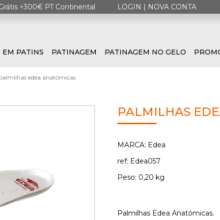
Grátis >300€ PT Continental
LOGIN
|
NOVA CONTA
 EM PATINS
PATINAGEM
PATINAGEM NO GELO
PROM
palmilhas edea anatómicas
PALMILHAS ED
MARCA: Edea
ref: Edea057
Peso: 0,20 kg
Palmilhas Edea Anatómicas.