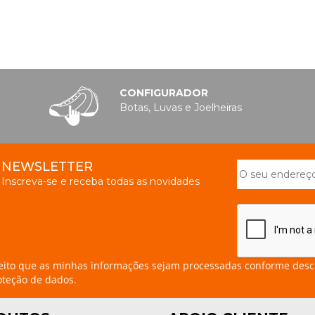
CONFIGURADOR
Botas, Luvas e Joelheiras
NEWSLETTER
Inscreva-se e receba todas as novidades
eito que as minhas informações sejam processadas conforme desc
oteção de dados.