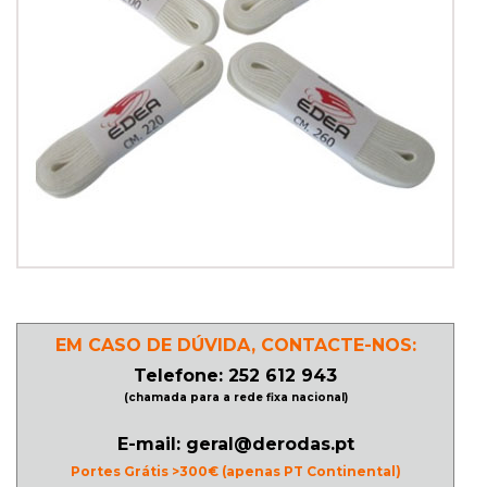
PATINAGEM
NO
GELO
PROMOÇÕES
LINHA
/
ROLLER
EM CASO DE DÚVIDA, CONTACTE-NOS:
DERBY
Telefone: 252 612 943
(chamada para a rede fixa nacional)
SKATES
E-mail: geral@derodas.pt
Portes Grátis >300€ (apenas PT Continental)