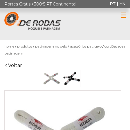
PT |
EN
Portes Grátis >300€ PT Continental
☰
0
home
produtos
patinagem no gelo
acessórios pat. gelo
cordões edea
patinagem
< Voltar
HÓQUEI
EM
PATINS
PATINAGEM