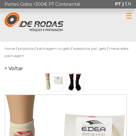
PT |
EN
Portes Grátis >300€ PT Continental
☰
0
home
produtos
patinagem no gelo
acessórios pat. gelo
meias edea
patinagem
< Voltar
HÓQUEI
EM
PATINS
PATINAGEM