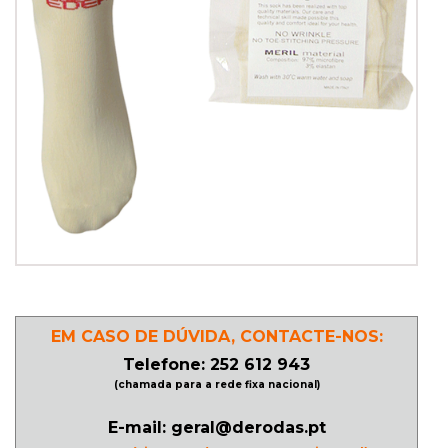
PATINAGEM
NO
GELO
PROMOÇÕES
LINHA
/
ROLLER
DERBY
EM CASO DE DÚVIDA, CONTACTE-NOS:
Telefone: 252 612 943
(chamada para a rede fixa nacional)
SKATES
E-mail: geral@derodas.pt