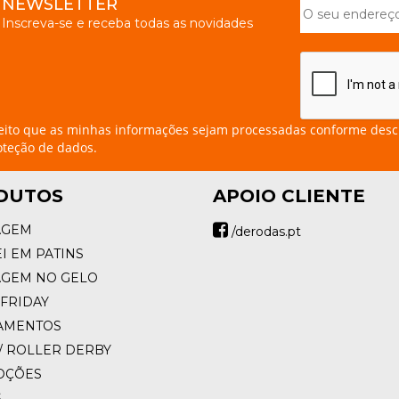
NEWSLETTER
Inscreva-se e receba todas as novidades
eito que as minhas informações sejam processadas conforme desc
oteção de dados.
DUTOS
APOIO CLIENTE
AGEM
/derodas.pt
I EM PATINS
AGEM NO GELO
FRIDAY
AMENTOS
/ ROLLER DERBY
OÇÕES
S