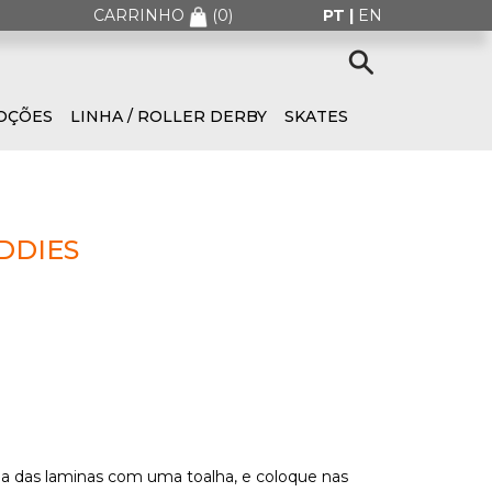
CARRINHO
(
0
)
PT |
EN
OÇÕES
LINHA / ROLLER DERBY
SKATES
DDIES
gua das laminas com uma toalha, e coloque nas