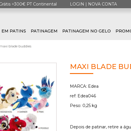
Grátis >300€ PT Continental
LOGIN
|
NOVA CONTA
 EM PATINS
PATINAGEM
PATINAGEM NO GELO
PROM
maxi blade buddies
MAXI BLADE BU
MARCA: Edea
ref: Edea046
Peso: 0,25 kg
Depois de patinar, retire a á