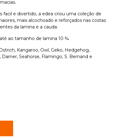
 macias.
 facil e divertido, a edea criou uma coleção de
aiores, mais alcochoado e reforçados nas costas
dentes da lamina e a cauda.
 até ao tamanho de lamina 10 ¾
 Ostrich, Kangaroo, Owl, Geko, Hedgehog,
n, Darner, Seahorse, Flamingo, S. Bernand e
R