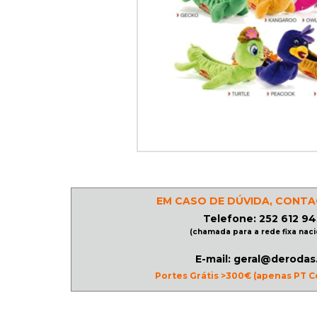
PATINAGEM
NO
GELO
PROMOÇÕES
LINHA
/
EM CASO DE DÚVIDA, CONTA
ROLLER
Telefone: 252 612 94
DERBY
(chamada para a rede fixa naci
E-mail: geral@derodas
Portes Grátis >300€ (apenas PT C
SKATES