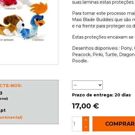
suas laminas estas proteções
Para tornar este processo mais
Maxi Blade Buddies que são m
e na frente para proteger os 
Estas proteções encaixam se
Desenhos disponiveis : Pony,
Peacock, Pinki, Turtle, Drago
Poodle.
CTE-NOS:
3
Prazo de entrega: 20 dias
onal)
17,00 €
.pt
ontinental)
COMPRA