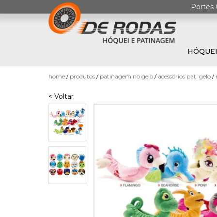
Portes 
HÓQUEI
0
home
produtos
patinagem no gelo
acessórios pat. gelo
< Voltar
HÓQUEI
EM
PATINS
PATINAGEM