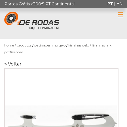
PT |
EN
Portes Grátis >300€ PT Continental
☰
0
home
produtos
patinagem no gelo
lâminas gelo
lâminas mk
profissional
< Voltar
HÓQUEI
EM
PATINS
PATINAGEM