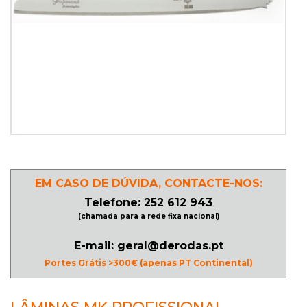
PATINAGEM
NO
GELO
PROMOÇÕES
LINHA
EM CASO DE DÚVIDA, CONTACTE-NOS:
/
Telefone: 252 612 943
ROLLER
(chamada para a rede fixa nacional)
DERBY
E-mail: geral@derodas.pt
Portes Grátis >300€ (apenas PT Continental)
SKATES