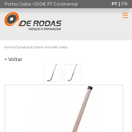
PT |
EN
Portes Grátis >300€ PT Continental
☰
0
home
produtos
stick mcroller basic
< Voltar
HÓQUEI
EM
PATINS
PATINAGEM