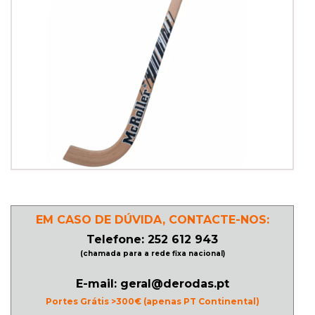
PATINAGEM
NO
GELO
PROMOÇÕES
LINHA
/
ROLLER
EM CASO DE DÚVIDA, CONTACTE-NOS:
DERBY
Telefone: 252 612 943
(chamada para a rede fixa nacional)
SKATES
E-mail: geral@derodas.pt
Portes Grátis >300€ (apenas PT Continental)