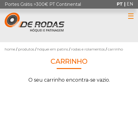
PT |
EN
Portes Grátis >300€ PT Continental
☰
0
home
produtos
hóquei em patins
rodas e rolamentos
carrinho
CARRINHO
O seu carrinho encontra-se vazio.
HÓQUEI
EM
PATINS
PATINAGEM