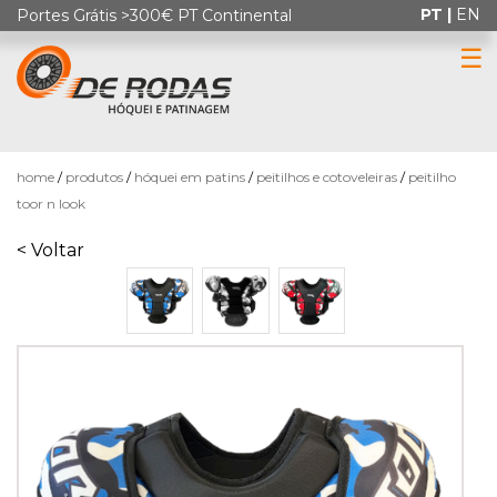
PT |
EN
Portes Grátis >300€ PT Continental
☰
0
home
produtos
hóquei em patins
peitilhos e cotoveleiras
peitilho
toor n look
< Voltar
HÓQUEI
EM
PATINS
PATINAGEM