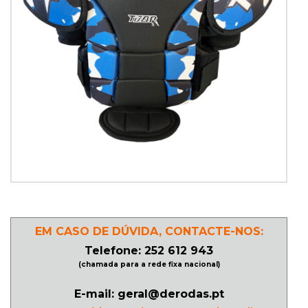
PATINAGEM
NO
GELO
PROMOÇÕES
LINHA
/
ROLLER
DERBY
EM CASO DE DÚVIDA, CONTACTE-NOS:
Telefone: 252 612 943
(chamada para a rede fixa nacional)
SKATES
E-mail: geral@derodas.pt