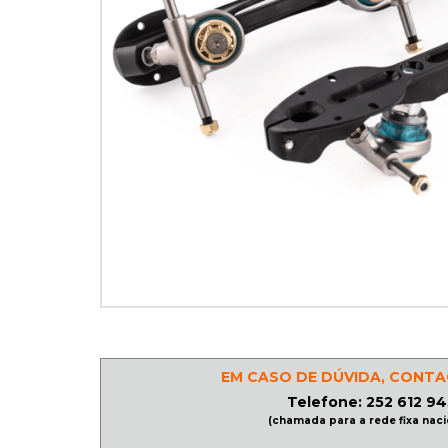
PATINAGEM
NO
GELO
PROMOÇÕES
LINHA
/
ROLLER
DERBY
EM CASO DE DÚVIDA, CONTA
SKATES
Telefone: 252 612 94
(chamada para a rede fixa naci