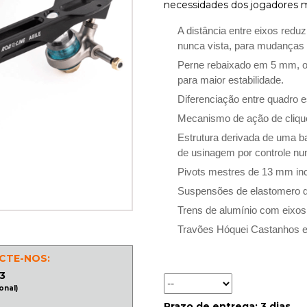
necessidades dos jogadores ma
A distância entre eixos redu
nunca vista, para mudanças d
Perne rebaixado em 5 mm, o 
para maior estabilidade.
Diferenciação entre quadro esq
Mecanismo de ação de clique
Estrutura derivada de uma bar
de usinagem por controle n
Pivots mestres de 13 mm in
Suspensões de elastomero di
Trens de alumínio com eixos 
Travões Hóquei Castanhos e k
CTE-NOS:
3
onal)
Prazo de entrega: 3 dias