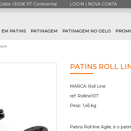
Grátis >300€ PT Continental
LOGIN
|
NOVA CONTA
 EM PATINS
PATINAGEM
PATINAGEM NO GELO
PROM
agile
PATINS ROLL LI
MARCA: Roll Line
ref: Rolline107
Peso: 1,45 kg
Patins Roll line Agile, é o pa