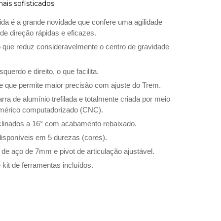
is sofisticados.
zida é a grande novidade que confere uma agilidade
e direção rápidas e eficazes.
que reduz consideravelmente o centro de gravidade
uerdo e direito, o que facilita.
 que permite maior precisão com ajuste do Trem.
ra de alumínio trefilada e totalmente criada por meio
umérico computadorizado (CNC).
clinados a 16° com acabamento rebaixado.
sponíveis em 5 durezas (cores).
de aço de 7mm e pivot de articulação ajustável.
it de ferramentas incluídos.