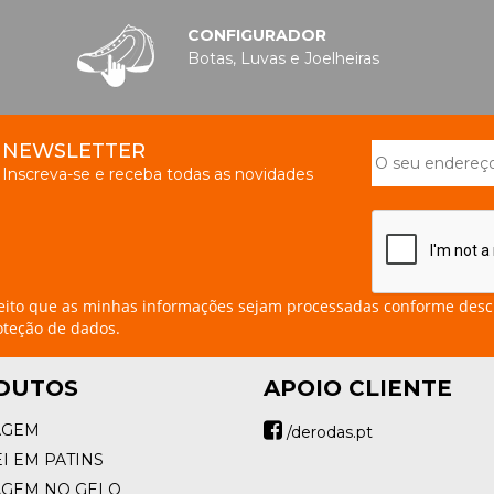
CONFIGURADOR
Botas, Luvas e Joelheiras
NEWSLETTER
Inscreva-se e receba todas as novidades
eito que as minhas informações sejam processadas conforme desc
oteção de dados.
DUTOS
APOIO CLIENTE
AGEM
/derodas.pt
I EM PATINS
AGEM NO GELO