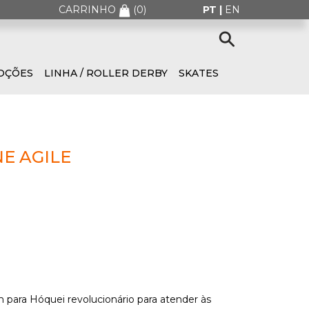
CARRINHO
(
0
)
PT |
EN
OÇÕES
LINHA / ROLLER DERBY
SKATES
NE AGILE
tim para Hóquei revolucionário para atender às