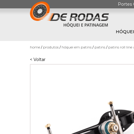
Portes 
HÓQUEI
0
home
produtos
hóquei em patins
patins
patins roll line 
< Voltar
HÓQUEI
EM
PATINS
PATINAGEM