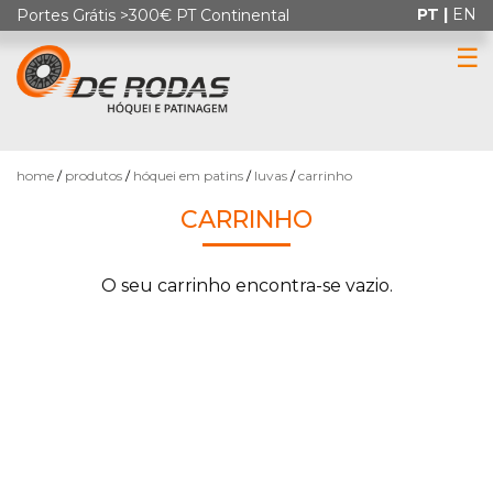
PT |
EN
Portes Grátis >300€ PT Continental
☰
0
home
produtos
hóquei em patins
luvas
carrinho
CARRINHO
O seu carrinho encontra-se vazio.
HÓQUEI
EM
PATINS
PATINAGEM