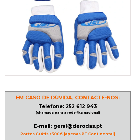
PATINAGEM
NO
GELO
PROMOÇÕES
LINHA
/
ROLLER
EM CASO DE DÚVIDA, CONTACTE-NOS:
DERBY
Telefone: 252 612 943
(chamada para a rede fixa nacional)
SKATES
E-mail: geral@derodas.pt
Portes Grátis >300€ (apenas PT Continental)