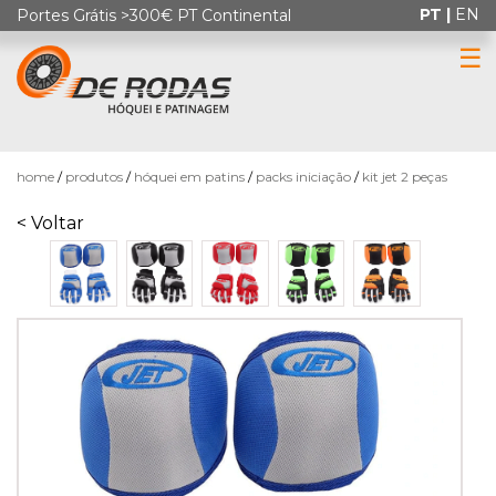
PT |
EN
Portes Grátis >300€ PT Continental
☰
0
home
produtos
hóquei em patins
packs iniciação
kit jet 2 peças
< Voltar
HÓQUEI
EM
PATINS
PATINAGEM