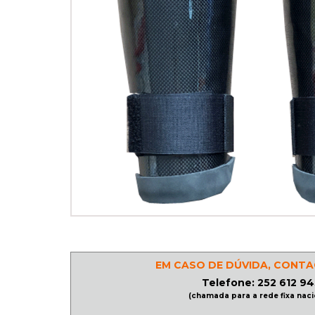
PATINAGEM
NO
GELO
PROMOÇÕES
LINHA
/
ROLLER
DERBY
EM CASO DE DÚVIDA, CONTA
SKATES
Telefone: 252 612 94
(chamada para a rede fixa naci