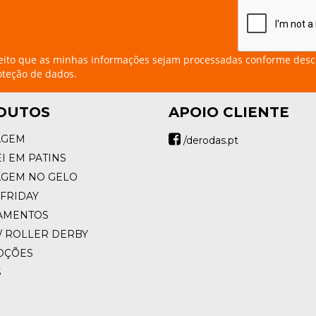
eito que as minhas informações sejam processadas conforme desc
oteção de dados.
DUTOS
APOIO CLIENTE
AGEM
/derodas.pt
I EM PATINS
AGEM NO GELO
FRIDAY
AMENTOS
/ ROLLER DERBY
OÇÕES
S