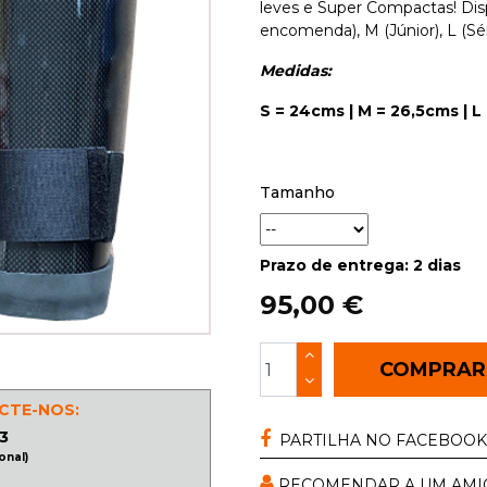
leves e Super Compactas! Disp
encomenda), M (Júnior), L (Sén
Medidas:
S = 24cms | M = 26,5cms | L
Tamanho
Prazo de entrega: 2 dias
95,00 €
COMPRA
CTE-NOS:
3
PARTILHA NO FACEBOOK
onal)
RECOMENDAR A UM AMI