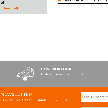
.pt
ontinental)
CONFIGURADOR
Botas, Luvas e Joelheiras
NEWSLETTER
Inscreva-se e receba todas as novidades