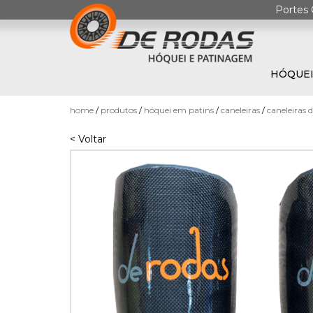
Portes 
HÓQUEI
0
home
produtos
hóquei em patins
caneleiras
caneleiras 
< Voltar
HÓQUEI
EM
PATINS
PATINAGEM