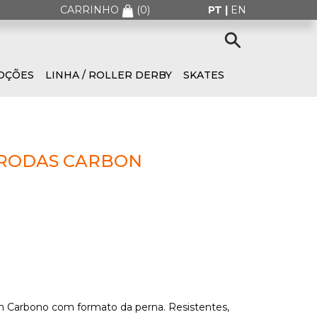
CARRINHO
(
0
)
PT |
EN
OÇÕES
LINHA / ROLLER DERBY
SKATES
ERODAS CARBON
 Carbono com formato da perna. Resistentes,