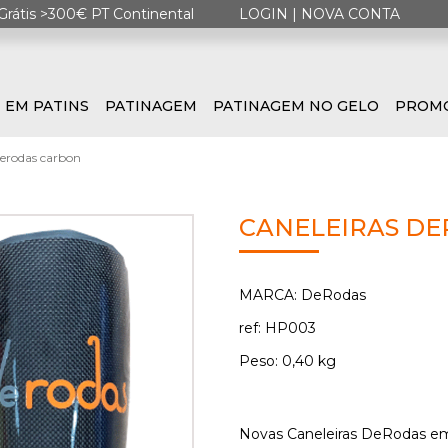
Grátis >300€ PT Continental
LOGIN
|
NOVA CONTA
 EM PATINS
PATINAGEM
PATINAGEM NO GELO
PROM
derodas carbon
CANELEIRAS D
MARCA: DeRodas
ref: HP003
Peso: 0,40 kg
Novas Caneleiras DeRodas em