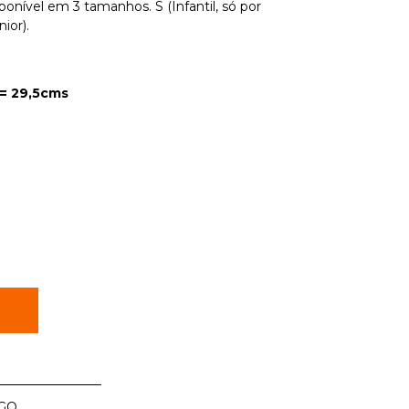
onível em 3 tamanhos. S (Infantil, só por
ior).
 = 29,5cms
R
GO