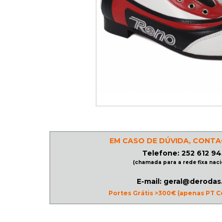
PATINAGEM
NO
GELO
PROMOÇÕES
LINHA
/
EM CASO DE DÚVIDA, CONTA
ROLLER
Telefone: 252 612 94
DERBY
(chamada para a rede fixa naci
E-mail: geral@derodas
Portes Grátis >300€ (apenas PT C
SKATES