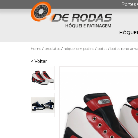
Portes 
HÓQUEI
0
home
produtos
hóquei em patins
botas
botas reno ama
< Voltar
HÓQUEI
EM
PATINS
PATINAGEM