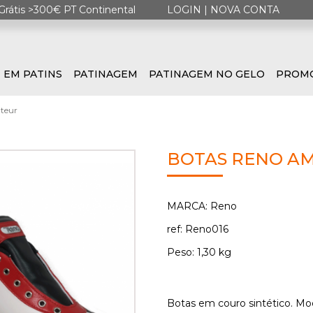
Grátis >300€ PT Continental
LOGIN
|
NOVA CONTA
 EM PATINS
PATINAGEM
PATINAGEM NO GELO
PROM
teur
BOTAS RENO A
MARCA: Reno
ref: Reno016
Peso: 1,30 kg
Botas em couro sintético. Mod