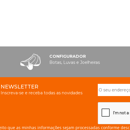
CONFIGURADOR
Botas, Luvas e Joelheiras
NEWSLETTER
Inscreva-se e receba todas as novidades
eito que as minhas informações sejam processadas conforme desc