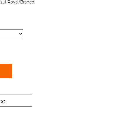
zul Royal/Branco.
R
GO