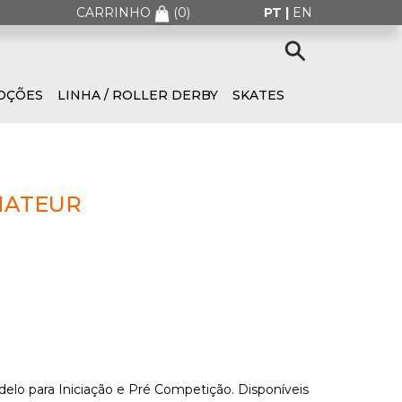
CARRINHO
(
0
)
PT |
EN
OÇÕES
LINHA / ROLLER DERBY
SKATES
MATEUR
elo para Iniciação e Pré Competição. Disponíveis