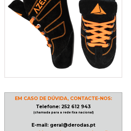
PATINAGEM
NO
GELO
PROMOÇÕES
LINHA
/
ROLLER
DERBY
EM CASO DE DÚVIDA, CONTACTE-NOS:
Telefone: 252 612 943
(chamada para a rede fixa nacional)
SKATES
E-mail: geral@derodas.pt