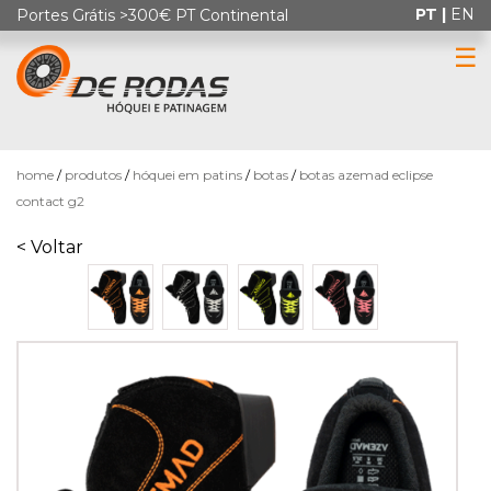
PT |
EN
Portes Grátis >300€ PT Continental
☰
0
home
produtos
hóquei em patins
botas
botas azemad eclipse
contact g2
< Voltar
HÓQUEI
EM
PATINS
PATINAGEM