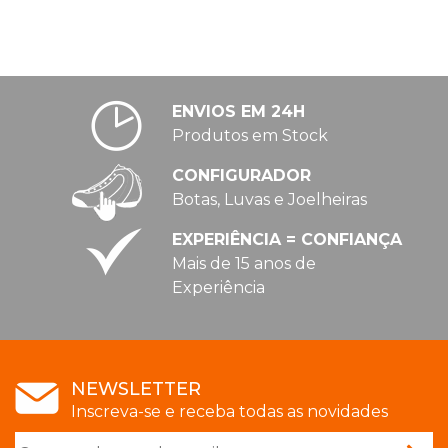
PATINAGEM
NO
GELO
ENVIOS EM 24H
Produtos em Stock
CONFIGURADOR
PROMOÇÕES
Botas, Luvas e Joelheiras
EXPERIÊNCIA = CONFIANÇA
LINHA
Mais de 15 anos de
/
Experiência
ROLLER
DERBY
NEWSLETTER
SKATES
Inscreva-se e receba todas as novidades