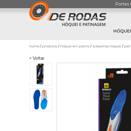
Portes 
HÓQUEI
0
home
produtos
hóquei em patins
acessórios hóquei
palm
< Voltar
HÓQUEI
EM
PATINS
PATINAGEM