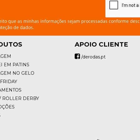
eito que as minhas informações sejam processadas conforme desc
oteção de dados.
DUTOS
APOIO CLIENTE
AGEM
/derodas.pt
I EM PATINS
AGEM NO GELO
FRIDAY
AMENTOS
/ ROLLER DERBY
OÇÕES
S