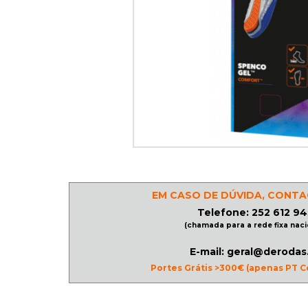
PATINAGEM
NO
GELO
PROMOÇÕES
LINHA
/
EM CASO DE DÚVIDA, CONTA
ROLLER
Telefone: 252 612 94
DERBY
(chamada para a rede fixa naci
E-mail: geral@derodas
Portes Grátis >300€ (apenas PT C
SKATES