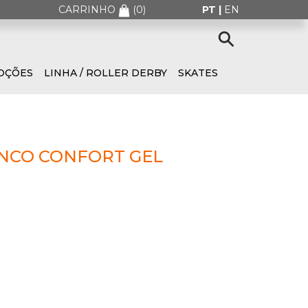
CARRINHO
(
0
)
PT |
EN
OÇÕES
LINHA / ROLLER DERBY
SKATES
NCO CONFORT GEL