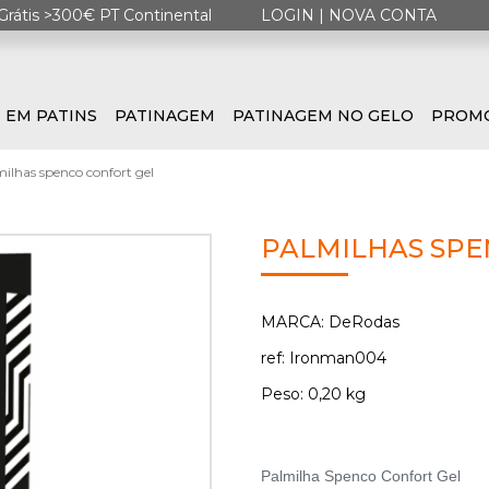
Grátis >300€ PT Continental
LOGIN
|
NOVA CONTA
 EM PATINS
PATINAGEM
PATINAGEM NO GELO
PROM
ilhas spenco confort gel
PALMILHAS SPE
MARCA: DeRodas
ref: Ironman004
Peso: 0,20 kg
Palmilha Spenco Confort Gel