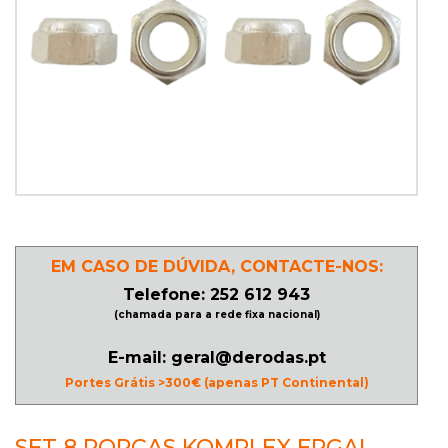
PATINAGEM
NO
GELO
PROMOÇÕES
LINHA
EM CASO DE DÚVIDA, CONTACTE-NOS:
/
Telefone: 252 612 943
ROLLER
(chamada para a rede fixa nacional)
DERBY
E-mail: geral@derodas.pt
Portes Grátis >300€ (apenas PT Continental)
SKATES
SET 8 PORCAS KOMPLEX ERGAL