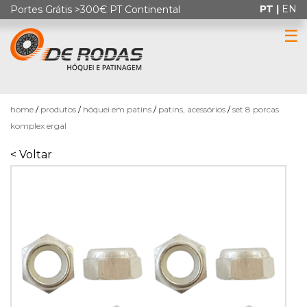
PT |
EN
Portes Grátis >300€ PT Continental
☰
0
home
produtos
hóquei em patins
patins, acessórios
set 8 porcas
komplex ergal
< Voltar
HÓQUEI
EM
PATINS
PATINAGEM