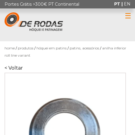
PT |
EN
Portes Grátis >300€ PT Continental
☰
0
home
produtos
hóquei em patins
patins, acessórios
anilha inferior
roll line variant
< Voltar
HÓQUEI
EM
PATINS
PATINAGEM