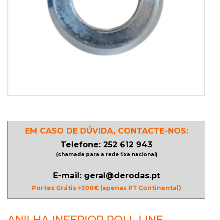
PATINAGEM
NO
GELO
PROMOÇÕES
LINHA
EM CASO DE DÚVIDA, CONTACTE-NOS:
/
Telefone: 252 612 943
ROLLER
(chamada para a rede fixa nacional)
DERBY
E-mail: geral@derodas.pt
Portes Grátis >300€ (apenas PT Continental)
SKATES
ANILHA INFERIOR ROLL LINE