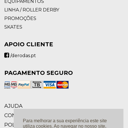
EQUIPAMENTOS
LINHA / ROLLER DERBY
PROMOÇÕES
SKATES
APOIO CLIENTE
/derodas.pt
PAGAMENTO SEGURO
AJUDA
CONDIÇÕES GERAIS
Para melhorar a sua experiência este site
POLÍTICA DE PRIVACIDADE E PROTEÇÃO DE
utiliza cookies. Ao navegar no nosso site,