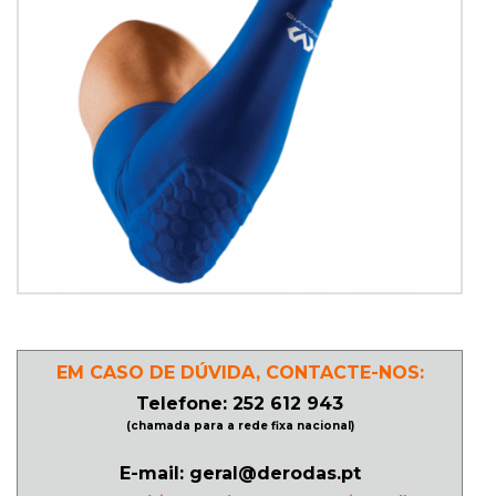
PATINAGEM
NO
GELO
PROMOÇÕES
LINHA
/
ROLLER
DERBY
EM CASO DE DÚVIDA, CONTACTE-NOS:
Telefone: 252 612 943
(chamada para a rede fixa nacional)
SKATES
E-mail: geral@derodas.pt