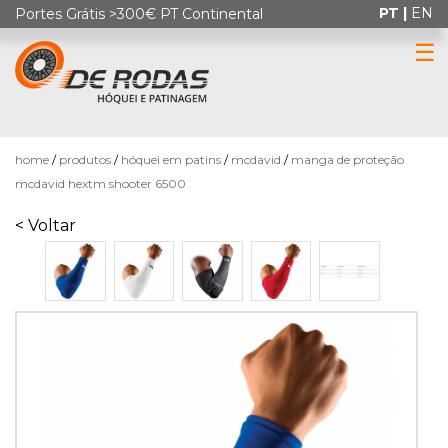
PT |
EN
Portes Grátis >300€ PT Continental
☰
0
home
produtos
hóquei em patins
mcdavid
manga de proteção
mcdavid hextm shooter 6500
< Voltar
HÓQUEI
EM
PATINS
PATINAGEM