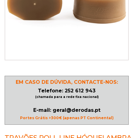
PATINAGEM
NO
GELO
PROMOÇÕES
LINHA
EM CASO DE DÚVIDA, CONTACTE-NOS:
/
Telefone: 252 612 943
ROLLER
(chamada para a rede fixa nacional)
DERBY
E-mail: geral@derodas.pt
Portes Grátis >300€ (apenas PT Continental)
SKATES
TRAVÕES ROLL LINE HÓQUEI AMBRA