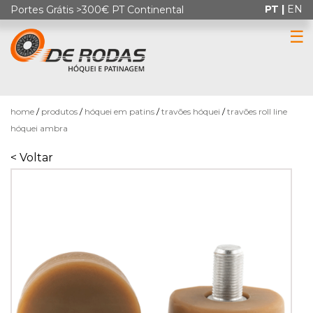
PT |
EN
Portes Grátis >300€ PT Continental
☰
0
home
produtos
hóquei em patins
travões hóquei
travões roll line
hóquei ambra
< Voltar
HÓQUEI
EM
PATINS
PATINAGEM