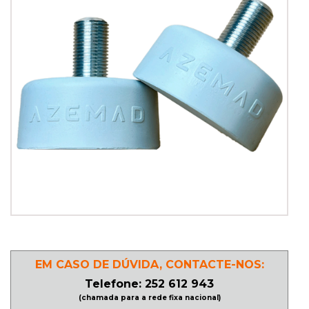
PATINAGEM
NO
GELO
PROMOÇÕES
LINHA
/
ROLLER
DERBY
EM CASO DE DÚVIDA, CONTACTE-NOS:
SKATES
Telefone: 252 612 943
(chamada para a rede fixa nacional)