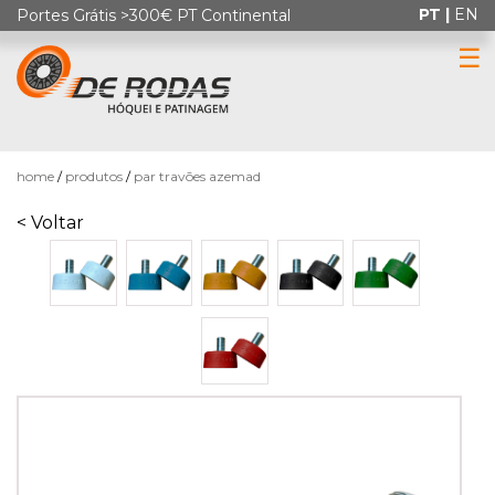
PT |
EN
Portes Grátis >300€ PT Continental
☰
0
home
produtos
par travões azemad
< Voltar
HÓQUEI
EM
PATINS
PATINAGEM