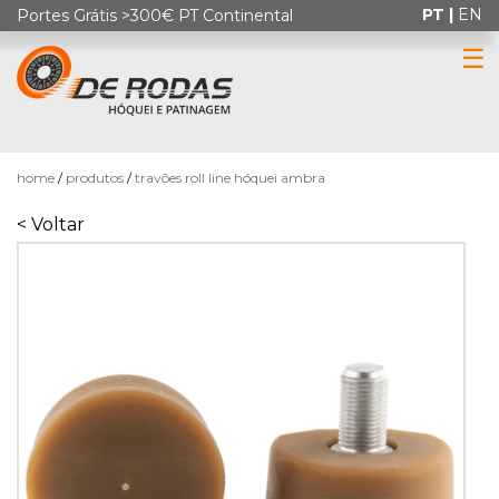
PT |
EN
Portes Grátis >300€ PT Continental
☰
0
home
produtos
travões roll line hóquei ambra
< Voltar
HÓQUEI
EM
PATINS
PATINAGEM