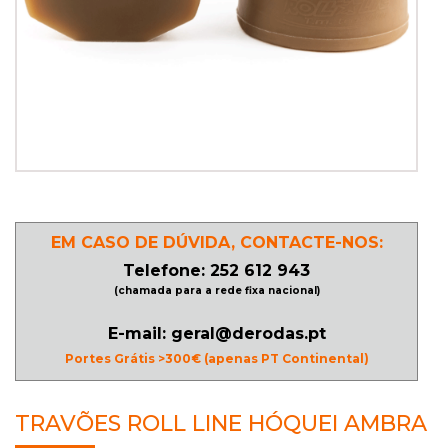
PATINAGEM
NO
GELO
PROMOÇÕES
EM CASO DE DÚVIDA, CONTACTE-NOS:
LINHA
Telefone: 252 612 943
/
(chamada para a rede fixa nacional)
ROLLER
DERBY
E-mail: geral@derodas.pt
Portes Grátis >300€ (apenas PT Continental)
SKATES
TRAVÕES ROLL LINE HÓQUEI AMBRA