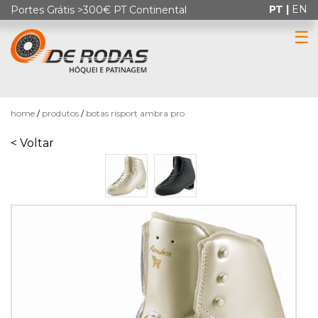
PT |
EN
Portes Grátis >300€ PT Continental
☰
0
home
produtos
botas risport ambra pro
< Voltar
HÓQUEI
EM
PATINS
PATINAGEM