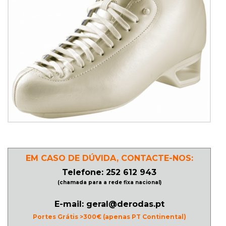
PATINAGEM
NO
GELO
PROMOÇÕES
LINHA
/
ROLLER
EM CASO DE DÚVIDA, CONTACTE-NOS:
DERBY
Telefone: 252 612 943
(chamada para a rede fixa nacional)
SKATES
E-mail: geral@derodas.pt
Portes Grátis >300€ (apenas PT Continental)