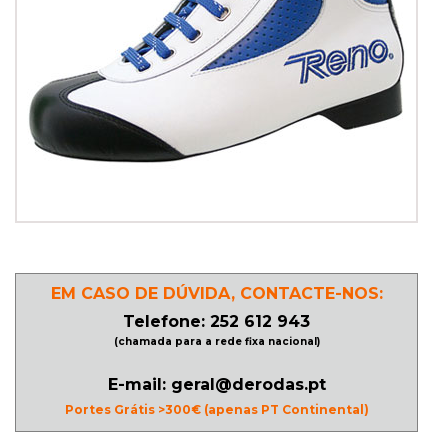
PATINAGEM
NO
GELO
PROMOÇÕES
LINHA
/
EM CASO DE DÚVIDA, CONTACTE-NOS:
ROLLER
Telefone: 252 612 943
DERBY
(chamada para a rede fixa nacional)
E-mail: geral@derodas.pt
SKATES
Portes Grátis >300€ (apenas PT Continental)