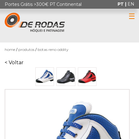
PT |
EN
Portes Grátis >300€ PT Continental
☰
0
home
produtos
botas reno oddity
< Voltar
HÓQUEI
EM
PATINS
PATINAGEM