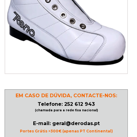
PATINAGEM
NO
GELO
PROMOÇÕES
LINHA
/
ROLLER
EM CASO DE DÚVIDA, CONTACTE-NOS:
DERBY
Telefone: 252 612 943
(chamada para a rede fixa nacional)
SKATES
E-mail: geral@derodas.pt
Portes Grátis >300€ (apenas PT Continental)