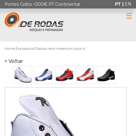
PT |
EN
Portes Grátis >300€ PT Continental
☰
0
home
produtos
botas reno milenium plus iii
< Voltar
HÓQUEI
EM
PATINS
PATINAGEM