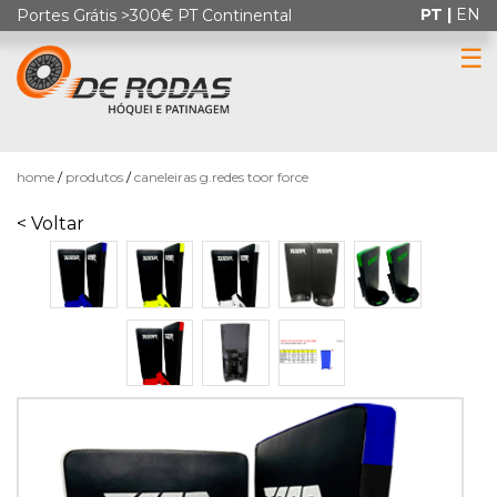
PT |
EN
Portes Grátis >300€ PT Continental
☰
0
home
produtos
caneleiras g.redes toor force
< Voltar
HÓQUEI
EM
PATINS
PATINAGEM