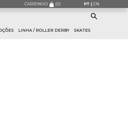
CARRINHO
(
0
)
PT |
EN
OÇÕES
LINHA / ROLLER DERBY
SKATES