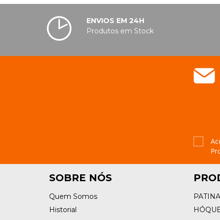
ENVIOS EM 24H
PATINAGEM
Produtos em Stock
NO
GELO
PROMOÇÕES
LINHA
/
Ac
ROLLER
Pr
DERBY
SOBRE NÓS
PRO
SKATES
Quem Somos
PATIN
Historial
HÓQUE