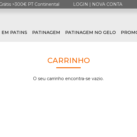
Grátis >300€ PT Continental
LOGIN
|
NOVA CONTA
 EM PATINS
PATINAGEM
PATINAGEM NO GELO
PROM
CARRINHO
O seu carrinho encontra-se vazio.