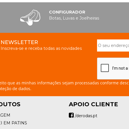
CONFIGURADOR
Botas, Luvas e Joelheiras
NEWSLETTER
Inscreva-se e receba todas as novidades
eito que as minhas informações sejam processadas conforme desc
oteção de dados.
DUTOS
APOIO CLIENTE
AGEM
/derodas.pt
I EM PATINS