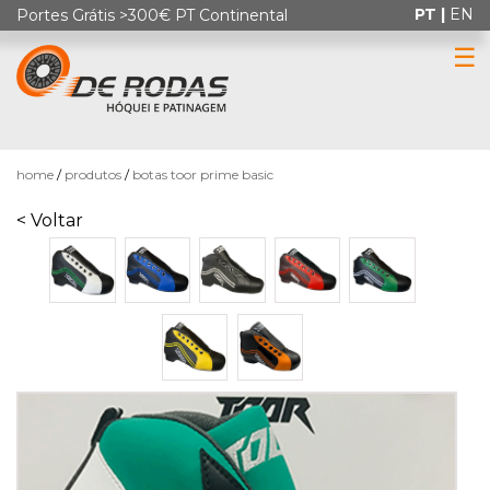
PT |
EN
Portes Grátis >300€ PT Continental
☰
0
home
produtos
botas toor prime basic
< Voltar
HÓQUEI
EM
PATINS
PATINAGEM