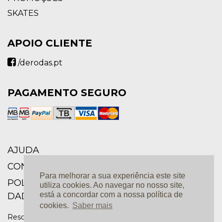
SKATES
APOIO CLIENTE
/derodas.pt
PAGAMENTO SEGURO
AJUDA
CONDIÇÕES GERAIS
Para melhorar a sua experiência este site
POLÍTICA DE PRIVACIDADE E PROTEÇÃO DE
utiliza cookies. Ao navegar no nosso site,
está a concordar com a nossa política de
DADOS
cookies.
Saber mais
Resolução de Conflitos |
Livro de Reclamações Online |