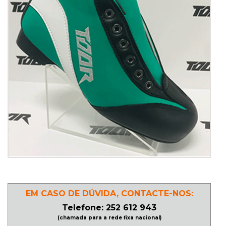
PATINAGEM
NO
GELO
PROMOÇÕES
LINHA
/
ROLLER
DERBY
EM CASO DE DÚVIDA, CONTACTE-NOS:
SKATES
Telefone: 252 612 943
(chamada para a rede fixa nacional)